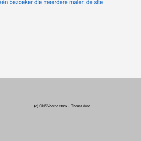
(één bezoeker die meerdere malen de site
(c) ONSVoorne 2026
Thema door
SiteOrigin