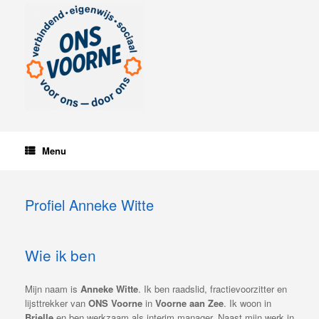
Ga
naar
de
inhoud
Menu
Profiel Anneke Witte
Wie ik ben
Mijn naam is
Anneke Witte
. Ik ben raadslid, fractievoorzitter en
lijsttrekker van
ONS Voorne
in
Voorne aan Zee
. Ik woon in
Brielle
en ben werkzaam als interim manager. Naast mijn werk in